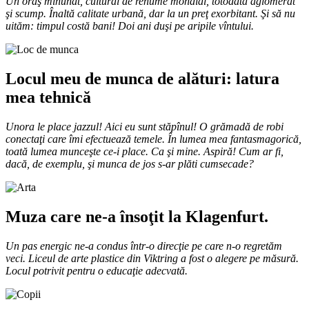
Un oraş minunat, cultural de renume mondial, totodată aglomerat
şi scump. Înaltă calitate urbană, dar la un preţ exorbitant. Şi să nu
uităm: timpul costă bani! Doi ani duşi pe aripile vîntului.
Locul meu de munca de alături: latura
mea tehnică
Unora le place jazzul! Aici eu sunt stăpînul! O grămadă de robi
conectaţi care îmi efectuează temele. În lumea mea fantasmagorică,
toată lumea munceşte ce-i place. Ca şi mine. Aspiră! Cum ar fi,
dacă, de exemplu, şi munca de jos s­-ar plăti cumsecade?
Muza care ne-a însoţit la Klagenfurt.
Un pas energic ne-a condus într-o direcţie pe care n-o regretăm
veci. Liceul de arte plastice din Viktring a fost o alegere pe măsură.
Locul potrivit pentru o educaţie adecvată.