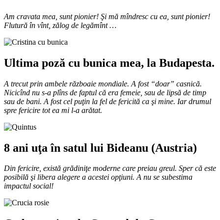
Am cravata mea, sunt pionier! Şi mă mîndresc cu ea, sunt pionier!
Flutură în vînt, zălog de legămînt …
Ultima poză cu bunica mea, la Budapesta.
A trecut prin ambele războaie mondiale. A fost “doar” casnică.
Nicicînd nu s-a plîns de faptul că era femeie, sau de lipsă de timp
sau de bani. A fost cel puţin la fel de fericită ca şi mine. Iar drumul
spre fericire tot ea mi l-a arătat.
8 ani uţa în satul lui Bideanu (Austria)
Din fericire, există grădiniţe moderne care preiau greul. Sper că este
posibilă şi libera alegere a acestei opţiuni. A nu se subestima
impactul social!