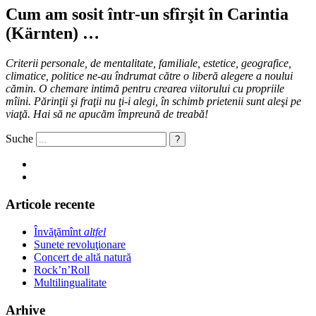
Cum am sosit într-­un sfîrşit în Carintia
(Kärnten) …
Criterii personale, de mentalitate, familiale, estetice, geografice,
climatice, politice ne-au îndrumat către o liberă alegere a noului
cămin. O chemare intimă pentru crearea viitorului cu propriile
mîini. Părinţii şi fraţii nu ţi­-i alegi, în schimb prietenii sunt aleşi pe
viaţă. Hai să ne apucăm împreună de treabă!
Suche
Articole recente
Învăţămînt
altfel
Sunete revoluţionare
Concert de altă natură
Rock’n’Roll
Multilingualitate
Arhive